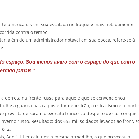
norte-americanas em sua escalada no Iraque e mais notadamente
corrida contra o tempo.
itar, além de um administrador notável em sua época, refere-se à
e:
e do espaço. Sou menos avaro com o espaço do que com o
rdido jamais.”
m a derrota na frente russa para aquele que se convencionou
iu-lhe a guarda para a posterior deposição, o ostracismo e a morte
o prevista deixaram o exército francês, a despeito de sua conquis
nverno russo. Resultado: dos 655 mil soldados levados ao front, s
1812.
s, Adolf Hitler caiu nessa mesma armadilha, o que provocou a