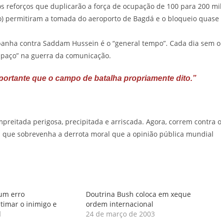
s reforços que duplicarão a força de ocupação de 100 para 200 mi
o) permitiram a tomada do aeroporto de Bagdá e o bloqueio quase
mpanha contra Saddam Hussein é o “general tempo”. Cada dia sem o
espaço” na guerra da comunicação.
ortante que o campo de batalha propriamente dito.”
reitada perigosa, precipitada e arriscada. Agora, correm contra 
ntes que sobrevenha a derrota moral que a opinião pública mundial
um erro
Doutrina Bush coloca em xeque
timar o inimigo e
ordem internacional
l
24 de março de 2003