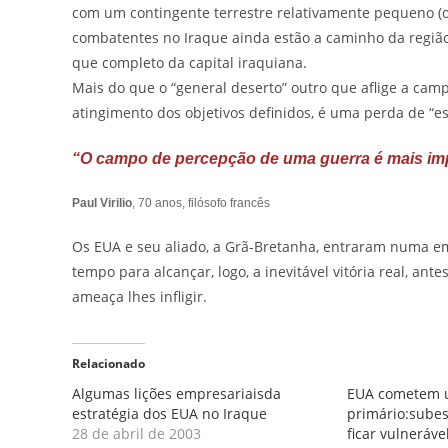
com um contingente terrestre relativamente pequeno (o
combatentes no Iraque ainda estão a caminho da regiã
que completo da capital iraquiana.
Mais do que o “general deserto” outro que aflige a ca
atingimento dos objetivos definidos, é uma perda de “
“O campo de percepção de uma guerra é mais imp
Paul Virilio
, 70 anos, filósofo francês
Os EUA e seu aliado, a Grã-Bretanha, entraram numa emp
tempo para alcançar, logo, a inevitável vitória real, a
ameaça lhes infligir.
Relacionado
Algumas lições empresariaisda
EUA cometem 
estratégia dos EUA no Iraque
primário:subes
28 de abril de 2003
ficar vulneráve