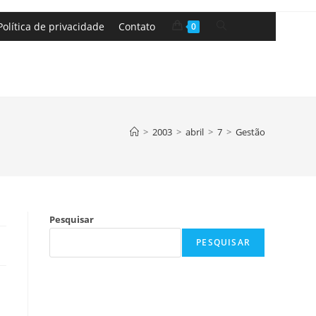
Política de privacidade
Contato
0
>
2003
>
abril
>
7
>
Gestão
Pesquisar
PESQUISAR