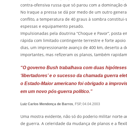
contra-ofensiva russa que só parou com a dominação de 
No Iraque a pressa se dá por medo de um outro general
conflito, a temperatura de 40 graus à sombra constitu
espessas e equipamento pesado.
Impulsionadas pela doutrina “Choque e Pavor”, posta e
rápida com limitado contingente terrestre e forte apoio
dias, um impressionante avanço de 400 km, deserto a de
importantes, mas refizeram os planos, também rapidam
“O governo Bush trabalhava com duas hipóteses i
‘libertadores’ e o sucesso da chamada guerra ele
o Estado-Maior americano foi obrigado a improvisa
em um novo pós-guerra político.”
Luiz Carlos Mendonça de Barros
, FSP, 04.04.2003
Uma mostra evidente, não só do poderio militar norte-a
de guerra. A celeridade da mudança de planos e a flex