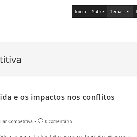
Início
Sobre
Temas
itiva
da e os impactos nos conflitos
iar Competitiva
0 comentário
úde e ao bem-estar têm feito com que os brasileiros vivam mais.