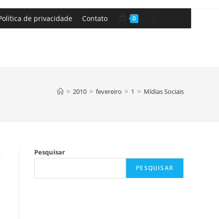
Política de privacidade
Contato
0
>
2010
>
fevereiro
>
1
>
Mídias Sociais
Pesquisar
PESQUISAR