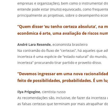
empresas e organizações), bem como o instrumental dis
entende pode estar (muito) equivocado, como frequentem
principalmente as projetivas, sobre o desempenho eco
“Quem disser ‘eu tenho certeza absoluta’, na m
econômica é arte, uma avaliação de riscos nu
André Lara Resende,
economista brasileiro
Na contramão do fluxo de “certezas”, há aqueles que ad
incerteza é uma espécie de “estado natural” do mundo,
incerteza” procurando tirar partido e proveito disso.
“Devemos ingressar em uma nova racionalidad
feito de possibilidades, probabilidades. É um l
Ilya Prigogine,
cientista russo
As recomendações são, inclusive, de fazer da incerteza
as falsas certezas que terminam por mais atrapalhar do