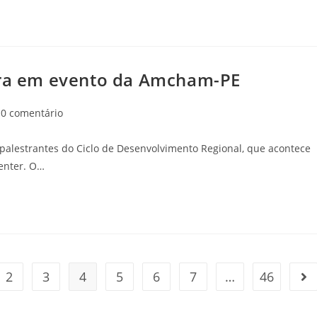
stra em evento da Amcham-PE
0 comentário
 palestrantes do Ciclo de Desenvolvimento Regional, que acontece
Center. O…
2
3
4
5
6
7
…
46