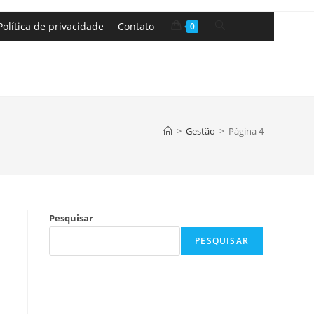
Política de privacidade
Contato
0
>
Gestão
>
Página 4
Pesquisar
PESQUISAR