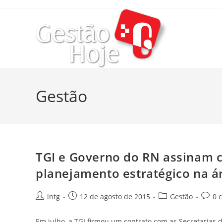
Gestão
TGI e Governo do RN assinam c
intg
12 de agosto de 2015
Gestão
0 
Em julho, a TGI firmou um contrato com as Secretarias 