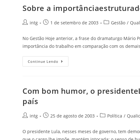
Sobre a importânciaestruturad
intg
1 de setembro de 2003
Gestão
/
Qual
No Gestão Hoje anterior, a frase do dramaturgo Mário Pr
importância do trabalho em comparação com os demais 
Continue Lendo
Com bom humor, o presidenteL
país
intg
25 de agosto de 2003
Política
/
Quali
O presidente Lula, nesses meses de governo, tem demo
que o cargo lhe impõe, mantém intocada: o senso de h