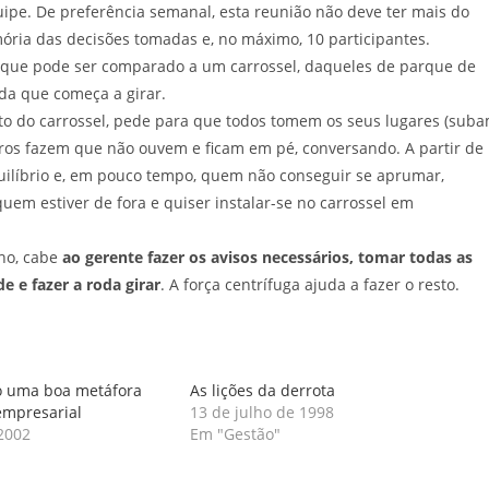
pe. De preferência semanal, esta reunião não deve ter mais do
ória das decisões tomadas e, no máximo, 10 participantes.
o que pode ser comparado a um carrossel, daqueles de parque de
da que começa a girar.
to do carrossel, pede para que todos tomem os seus lugares (sub
tros fazem que não ouvem e ficam em pé, conversando. A partir de
uilíbrio e, em pouco tempo, quem não conseguir se aprumar,
em estiver de fora e quiser instalar-se no carrossel em
ho, cabe
ao gerente fazer os avisos necessários, tomar todas as
e e fazer a roda girar
. A força centrífuga ajuda a fazer o resto.
o uma boa metáfora
As lições da derrota
empresarial
13 de julho de 1998
2002
Em "Gestão"