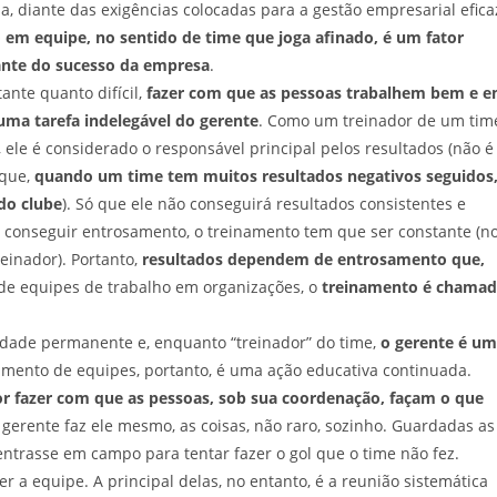
a, diante das exigências colocadas para a gestão empresarial efica
 em equipe, no sentido de time que joga afinado, é um fator
nte do sucesso da empresa
.
ante quanto difícil,
fazer com que as pessoas trabalhem bem e 
uma tarefa indelegável do gerente
. Como um treinador de um tim
, ele é considerado o responsável principal pelos resultados (não é
 que,
quando um time tem muitos resultados negativos seguidos
 do clube
). Só que ele não conseguirá resultados consistentes e
 conseguir entrosamento, o treinamento tem que ser constante (n
einador). Portanto,
resultados dependem de entrosamento que,
 de equipes de trabalho em organizações, o
treinamento é chama
idade permanente e, enquanto “treinador” do time,
o gerente é um
imento de equipes, portanto, é uma ação educativa continuada.
or fazer com que as pessoas, sob sua coordenação, façam o que
o gerente faz ele mesmo, as coisas, não raro, sozinho. Guardadas as
entrasse em campo para tentar fazer o gol que o time não fez.
 a equipe. A principal delas, no entanto, é a reunião sistemática