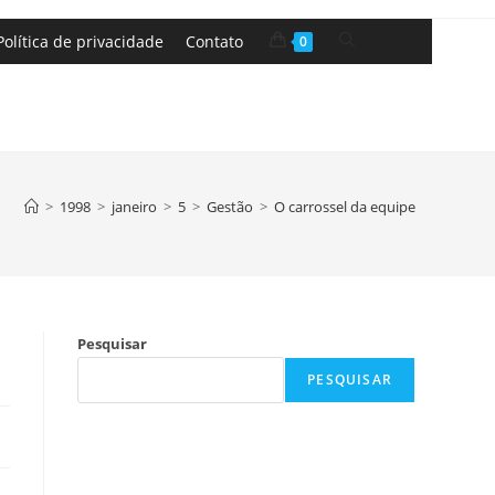
Política de privacidade
Contato
0
>
1998
>
janeiro
>
5
>
Gestão
>
O carrossel da equipe
Pesquisar
PESQUISAR