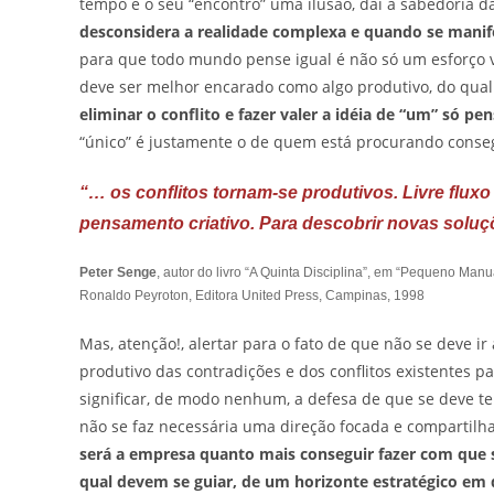
tempo e o seu “encontro” uma ilusão, daí a sabedoria d
desconsidera a realidade complexa e quando se manife
para que todo mundo pense igual é não só um esforço v
deve ser melhor encarado como algo produtivo, do qual 
eliminar o conflito e fazer valer a idéia de “um” só p
“único” é justamente o de quem está procurando conse
“… os conflitos tornam-se produtivos. Livre fluxo
pensamento criativo. Para descobrir novas solu
Peter Senge
, autor do livro “A Quinta Disciplina”, em “Pequeno M
Ronaldo Peyroton, Editora United Press, Campinas, 1998
Mas, atenção!, alertar para o fato de que não se deve i
produtivo das contradições e dos conflitos existentes p
significar, de modo nenhum, a defesa de que se deve ter
não se faz necessária uma direção focada e compartilh
será a empresa quanto mais conseguir fazer com que 
qual devem se guiar, de um horizonte estratégico em 