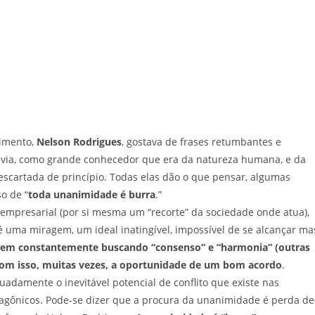
cimento,
Nelson Rodrigues
, gostava de frases retumbantes e
davia, como grande conhecedor que era da natureza humana, e da
escartada de princípio. Todas elas dão o que pensar, algumas
so de “
toda unanimidade é burra
.”
a empresarial (por si mesma um “recorte” da sociedade onde atua),
 uma miragem, um ideal inatingível, impossível de se alcançar ma
vem constantemente buscando “consenso” e “harmonia” (outras
om isso, muitas vezes, a oportunidade de um bom acordo
.
adamente o inevitável potencial de conflito que existe nas
tagônicos. Pode-se dizer que a procura da unanimidade é perda de