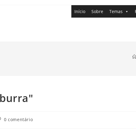
Início
Sobre
Temas
burra"
0 comentário