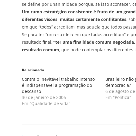
se define por unanimidade porque, se isso acontecer, 
Um rumo estratégico consistente é fruto de um grand
diferentes visões, muitas certamente conflitantes
, so
em que “todos” acreditam, mas aquela que todos passa
Se para ter “uma só idéia em que todos acreditam” é p
resultado final,
“ter uma finalidade comum negociada, r
resultado comum
, que pode contemplar os diferentes i
Relacionado
Contra o inevitável trabalho intenso
Brasileiro não
é indispensável a programação do
democracia?
descanso
6 de agosto de
30 de janeiro de 2006
Em "Política"
Em "Qualidade de vida"