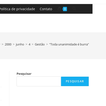
Política de privacidade
Contato
0
>
2000
>
junho
>
4
>
Gestão
>
"Toda unanimidade é burra"
Pesquisar
PESQUISAR