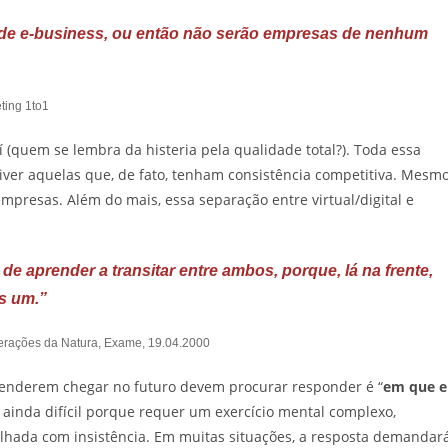
 de e-business, ou então não serão empresas de nenhum
ting 1to1
í (quem se lembra da histeria pela qualidade total?). Toda essa
iver aquelas que, de fato, tenham consistência competitiva. Mesm
presas. Além do mais, essa separação entre virtual/digital e
e aprender a transitar entre ambos, porque, lá na frente,
s um.”
perações da Natura, Exame, 19.04.2000
tenderem chegar no futuro devem procurar responder é “
em que e
 ainda difícil porque requer um exercício mental complexo,
balhada com insistência. Em muitas situações, a resposta demandar