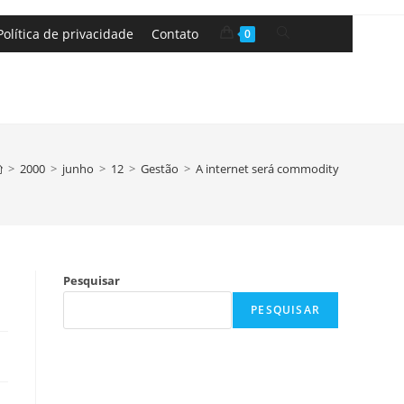
Política de privacidade
Contato
0
>
2000
>
junho
>
12
>
Gestão
>
A internet será commodity
Pesquisar
PESQUISAR