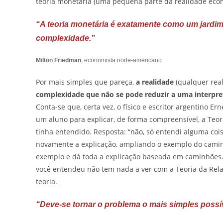
teoria monetária (uma pequena parte da realidade econô
“A teoria monetária é exatamente como um jardi
complexidade.”
Milton Friedman
, economista norte-americano
Por mais simples que pareça,
a realidade
(qualquer real
complexidade que não se pode reduzir a uma interpre
Conta-se que, certa vez, o físico e escritor argentino E
um aluno para explicar, de forma compreensível, a Teor
tinha entendido. Resposta: “não, só entendi alguma co
novamente a explicação, ampliando o exemplo do caminh
exemplo e dá toda a explicação baseada em caminhões. O
você entendeu não tem nada a ver com a Teoria da Relat
teoria.
“Deve-se tornar o problema o mais simples possí