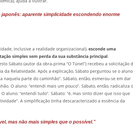
mica), ajuda a ilustrar.
m japonês: aparente simplicidade escondendo enorme
idade, inclusive a realidade organizacional),
esconde uma
tação simples sem perda da sua substância principal
.
rnesto Sábato (autor da obra-prima “O Túnel”) recebeu a solicitação 
ia da Relatividade. Após a explicação, Sábato perguntou se o aluno
isa naquela parte do caminhão”. Sábato, então, esmerou-se em dar
ão. O aluno: “entendi mais um pouco”. Sábato, então, radicaliza 
 aluno: “entendi tudo”. Sábato: “é, mas sinto dizer que isso que
ividade”. A simplificação tinha descaracterizado a essência da
vel, mas não mais simples que o possível.”