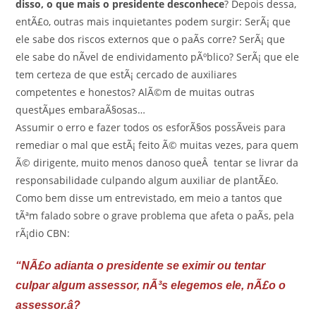
disso, o que mais o presidente desconhece
? Depois dessa,
entÃ£o, outras mais inquietantes podem surgir: SerÃ¡ que
ele sabe dos riscos externos que o paÃ­s corre? SerÃ¡ que
ele sabe do nÃ­vel de endividamento pÃºblico? SerÃ¡ que ele
tem certeza de que estÃ¡ cercado de auxiliares
competentes e honestos? AlÃ©m de muitas outras
questÃµes embaraÃ§osas…
Assumir o erro e fazer todos os esforÃ§os possÃ­veis para
remediar o mal que estÃ¡ feito Ã© muitas vezes, para quem
Ã© dirigente, muito menos danoso queÂ tentar se livrar da
responsabilidade culpando algum auxiliar de plantÃ£o.
Como bem disse um entrevistado, em meio a tantos que
tÃªm falado sobre o grave problema que afeta o paÃ­s, pela
rÃ¡dio CBN:
“NÃ£o adianta o presidente se eximir ou tentar
culpar algum assessor, nÃ³s elegemos ele, nÃ£o o
assessor.â?