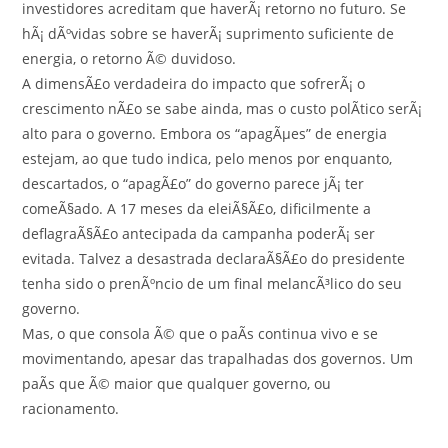
investidores acreditam que haverÃ¡ retorno no futuro. Se
hÃ¡ dÃºvidas sobre se haverÃ¡ suprimento suficiente de
energia, o retorno Ã© duvidoso.
A dimensÃ£o verdadeira do impacto que sofrerÃ¡ o
crescimento nÃ£o se sabe ainda, mas o custo polÃ­tico serÃ¡
alto para o governo. Embora os “apagÃµes” de energia
estejam, ao que tudo indica, pelo menos por enquanto,
descartados, o “apagÃ£o” do governo parece jÃ¡ ter
comeÃ§ado. A 17 meses da eleiÃ§Ã£o, dificilmente a
deflagraÃ§Ã£o antecipada da campanha poderÃ¡ ser
evitada. Talvez a desastrada declaraÃ§Ã£o do presidente
tenha sido o prenÃºncio de um final melancÃ³lico do seu
governo.
Mas, o que consola Ã© que o paÃ­s continua vivo e se
movimentando, apesar das trapalhadas dos governos. Um
paÃ­s que Ã© maior que qualquer governo, ou
racionamento.