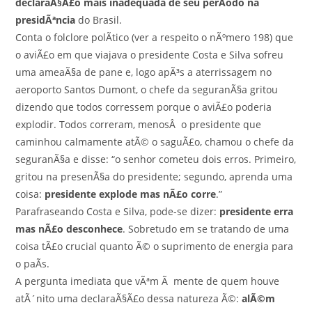
declaraÃ§Ã£o mais inadequada de seu perÃ­odo na
presidÃªncia
do Brasil.
Conta o folclore polÃ­tico (ver a respeito o nÃºmero 198) que
o aviÃ£o em que viajava o presidente Costa e Silva sofreu
uma ameaÃ§a de pane e, logo apÃ³s a aterrissagem no
aeroporto Santos Dumont, o chefe da seguranÃ§a gritou
dizendo que todos corressem porque o aviÃ£o poderia
explodir. Todos correram, menosÂ o presidente que
caminhou calmamente atÃ© o saguÃ£o, chamou o chefe da
seguranÃ§a e disse: “o senhor cometeu dois erros. Primeiro,
gritou na presenÃ§a do presidente; segundo, aprenda uma
coisa:
presidente explode mas nÃ£o corre
.”
Parafraseando Costa e Silva, pode-se dizer:
presidente erra
mas nÃ£o desconhece
. Sobretudo em se tratando de uma
coisa tÃ£o crucial quanto Ã© o suprimento de energia para
o paÃ­s.
A pergunta imediata que vÃªm Ã mente de quem houve
atÃ´nito uma declaraÃ§Ã£o dessa natureza Ã©:
alÃ©m