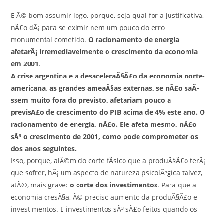
E Ã© bom assumir logo, porque, seja qual for a justificativa,
nÃ£o dÃ¡ para se eximir nem um pouco do erro
monumental cometido.
O racionamento de energia
afetarÃ¡ irremediavelmente o crescimento da economia
em 2001
.
A crise argentina e a desaceleraÃ§Ã£o da economia norte-
americana, as grandes ameaÃ§as externas, se nÃ£o saÃ­
ssem muito fora do previsto, afetariam pouco a
previsÃ£o de crescimento do PIB acima de 4% este ano. O
racionamento de energia, nÃ£o. Ele afeta mesmo, nÃ£o
sÃ³ o crescimento de 2001, como pode comprometer os
dos anos seguintes.
Isso, porque, alÃ©m do corte fÃ­sico que a produÃ§Ã£o terÃ¡
que sofrer, hÃ¡ um aspecto de natureza psicolÃ³gica talvez,
atÃ©, mais grave:
o corte dos investimentos
. Para que a
economia cresÃ§a, Ã© preciso aumento da produÃ§Ã£o e
investimentos. E investimentos sÃ³ sÃ£o feitos quando os