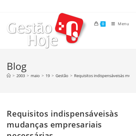
Menu
0
Blog
>
2003
>
maio
>
19
>
Gestão
>
Requisitos indispensáveisàs muda
Requisitos indispensáveisàs
mudanças empresariais
necessárias