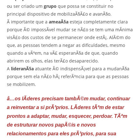
ou ser criado um
grupo
que possa se constituir no
principal dispositivo de mobilizaÃ§Ã£o e avanÃ§o.
Ã importante que a
ameaÃ§a
esteja completamente clara
porque Ã© impossÃ­vel mudar se nÃ£o se tem uma mÃ­nima
visÃ£o dos custos de se permanecer onde estÃ¡. AlÃ©m do
que, as pessoas tendem a negar as dificuldades, mesmo
quando a vÃªem, na vÃ£ esperanÃ§a de que, quando
abrirem os olhos, elas terÃ£o desaparecido.
A
lideranÃ§a
atuante Ã© indispensÃ¡vel para a mudanÃ§a
porque sem ela nÃ£o hÃ¡ referÃªncia para que as pessoas
se mobilizem.
â…os lÃ­deres precisam tambÃ©m mudar, continuar
a reinventar a si prÃ³prios. LÃ­deres tÃªm de estar
prontos a adaptar, mudar, esquecer, perdoar. TÃªm
de estruturar novos papÃ©is e novos
relacionamentos para eles prÃ³prios, para sua