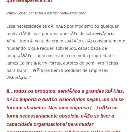
que desaparecem.â?
Philip Kotler
, consultor e escritor norte-americano
Essa necessidade se dÃ¡ nÃ£o por modismo ou qualquer
motivo fÃºtil, mas por uma questÃ£o de sobrevivÃªncia.
Afinal, tudo Ã volta da organizaÃ§Ã£o estÃ¡ constantemente
mudando, o que requer, sobretudo, capacidade de
adaptaÃ§Ã£o, como observam com muita propriedade,
James Collins & Jerry Porras, autores do bom livro “Feitas
para Durar – PrÃ¡ticas Bem Sucedidas de Empresas
VisionÃ¡rias”.
â…todos os produtos, serviÃ§os e grandes idÃ©ias,
nÃ£o importa o quÃ£o visionÃ¡rios sejam, um dia se
tornam obsoletos. Mas uma empresa
(…)
nÃ£o se
torna necessariamente obsoleta, nÃ£o se tiver a
capacidade organizacional para mudar