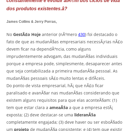
constantemente e evoluir alÃ©m dos ciclos de vida
dos produtos existentes.â?
James Collins & Jerry Porras,
No
GestÃ£o Hoje
anterior (nÃºmero
430
) foi destacado o
fato de que as mudanÃ§as empresariais necessÃ¡rias nÃ£o
devem ficar na dependÃªncia, como alguns
imprudentemente advogam, das mudanÃ§as individuais
porque a empresa pode, simplesmente, desaparecer antes
que seja contabilizada a primeira mudanÃ§a pessoal. As
mudanÃ§as pessoais sÃ£o muito lentas e difÃ­ceis.
Do ponto de vista empresarial, hÃ¡ que nÃ£o ficar
paralisado e avanÃ§ar nas mudanÃ§as considerando que
existem alguns requisitos para que elas aconteÃ§am: (1)
tem que estar clara a
ameaÃ§a
a que a empresa estÃ¡
exposta; (2) deve destacar-se uma
lideranÃ§a
completamente engajada; (3) deve haver ou ser esboÃ§ado
um
projeto
de mudanÃ§a consistente; e (4) tem que existir