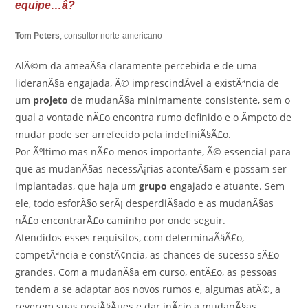
equipe…â?
Tom Peters
, consultor norte-americano
AlÃ©m da ameaÃ§a claramente percebida e de uma
lideranÃ§a engajada, Ã© imprescindÃ­vel a existÃªncia de
um
projeto
de mudanÃ§a minimamente consistente, sem o
qual a vontade nÃ£o encontra rumo definido e o Ã­mpeto de
mudar pode ser arrefecido pela indefiniÃ§Ã£o.
Por Ãºltimo mas nÃ£o menos importante, Ã© essencial para
que as mudanÃ§as necessÃ¡rias aconteÃ§am e possam ser
implantadas, que haja um
grupo
engajado e atuante. Sem
ele, todo esforÃ§o serÃ¡ desperdiÃ§ado e as mudanÃ§as
nÃ£o encontrarÃ£o caminho por onde seguir.
Atendidos esses requisitos, com determinaÃ§Ã£o,
competÃªncia e constÃ¢ncia, as chances de sucesso sÃ£o
grandes. Com a mudanÃ§a em curso, entÃ£o, as pessoas
tendem a se adaptar aos novos rumos e, algumas atÃ©, a
reverem suas posiÃ§Ãµes e dar inÃ­cio a mudanÃ§as