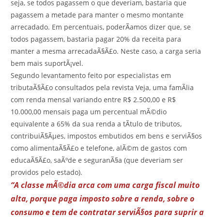
seja, se todos pagassem o que deveriam, bastaria que
pagassem a metade para manter o mesmo montante
arrecadado. Em percentuais, poderÃ­amos dizer que, se
todos pagassem, bastaria pagar 20% da receita para
manter a mesma arrecadaÃ§Ã£o. Neste caso, a carga seria
bem mais suportÃ¡vel.
Segundo levantamento feito por especialistas em
tributaÃ§Ã£o consultados pela revista Veja, uma famÃ­lia
com renda mensal variando entre R$ 2.500,00 e R$
10.000,00 mensais paga um percentual mÃ©dio
equivalente a 65% da sua renda a tÃ­tulo de tributos,
contribuiÃ§Ãµes, impostos embutidos em bens e serviÃ§os
como alimentaÃ§Ã£o e telefone, alÃ©m de gastos com
educaÃ§Ã£o, saÃºde e seguranÃ§a (que deveriam ser
providos pelo estado).
“A classe mÃ©dia arca com uma carga fiscal muito
alta, porque paga imposto sobre a renda, sobre o
consumo e tem de contratar serviÃ§os para suprir a