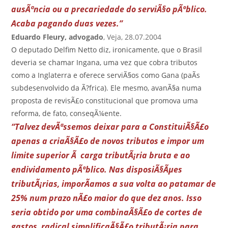
ausÃªncia ou a precariedade do serviÃ§o pÃºblico.
Acaba pagando duas vezes.”
Eduardo Fleury, advogado
, Veja, 28.07.2004
O deputado Delfim Netto diz, ironicamente, que o Brasil
deveria se chamar Ingana, uma vez que cobra tributos
como a Inglaterra e oferece serviÃ§os como Gana (paÃ­s
subdesenvolvido da Ã?frica). Ele mesmo, avanÃ§a numa
proposta de revisÃ£o constitucional que promova uma
reforma, de fato, conseqÃ¼ente.
“Talvez devÃªssemos deixar para a ConstituiÃ§Ã£o
apenas a criaÃ§Ã£o de novos tributos e impor um
limite superior Ã carga tributÃ¡ria bruta e ao
endividamento pÃºblico. Nas disposiÃ§Ãµes
tributÃ¡rias, imporÃ­amos a sua volta ao patamar de
25% num prazo nÃ£o maior do que dez anos. Isso
seria obtido por uma combinaÃ§Ã£o de cortes de
gastos, radical simplificaÃ§Ã£o tributÃ¡ria para