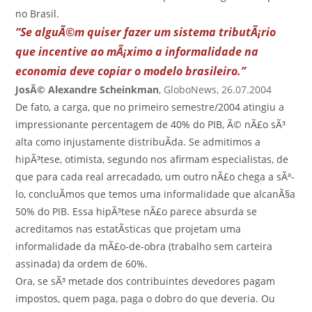
no Brasil.
“Se alguÃ©m quiser fazer um sistema tributÃ¡rio
que incentive ao mÃ¡ximo a informalidade na
economia deve copiar o modelo brasileiro.”
JosÃ© Alexandre Scheinkman
, GloboNews, 26.07.2004
De fato, a carga, que no primeiro semestre/2004 atingiu a
impressionante percentagem de 40% do PIB, Ã© nÃ£o sÃ³
alta como injustamente distribuÃ­da. Se admitimos a
hipÃ³tese, otimista, segundo nos afirmam especialistas, de
que para cada real arrecadado, um outro nÃ£o chega a sÃª-
lo, concluÃ­mos que temos uma informalidade que alcanÃ§a
50% do PIB. Essa hipÃ³tese nÃ£o parece absurda se
acreditamos nas estatÃ­sticas que projetam uma
informalidade da mÃ£o-de-obra (trabalho sem carteira
assinada) da ordem de 60%.
Ora, se sÃ³ metade dos contribuintes devedores pagam
impostos, quem paga, paga o dobro do que deveria. Ou