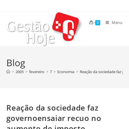
Menu
0
Blog
>
2005
>
fevereiro
>
7
>
Economia
>
Reação da sociedade faz go
Reação da sociedade faz
governoensaiar recuo no
aumento de imposto