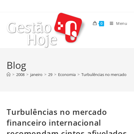
Menu
0
Blog
>
2008
>
janeiro
>
29
>
Economia
>
Turbulências no mercado fina
Turbulências no mercado
financeiro internacional
recomendam cintos afivelados