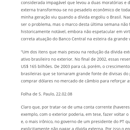
considerada impagável que levou a duas moratórias e d
externa transformou-se no pesadelo econômico de toda 
minha geração viu quando a dívida engoliu o Brasil. Na
ser o problema, mas o marco desta última semana não f
historicamente notável, embora não espetacular em vir
correta atuação do Banco Central na esteira da grande v
“Um dos itens que mais pesou na redução da dívida exte
ativo brasileiro no exterior. No final de 2002, essas res
US$ 165 bilhões. De 2003 para cá, porém, o cresciment
brasileiras que se tornaram grande fonte de divisas do
comprar dólares no mercado de câmbio para reforçar a
Folha de S. Paulo,
22.02.08
Claro que, por tratar-se de uma conta corrente (havere
exemplo, com o exterior poderia, em tese, fazer voltar 
e, o mais irônico, no governo de um presidente do PT q
explicitamente não pagar a dívida externa. Por isso o 