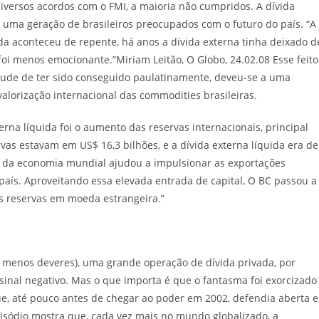
iversos acordos com o FMI, a maioria não cumpridos. A dívida
uma geração de brasileiros preocupados com o futuro do país. “A
da aconteceu de repente, há anos a dívida externa tinha deixado d
oi menos emocionante.”Miriam Leitão, O Globo, 24.02.08 Esse feito
tude de ter sido conseguido paulatinamente, deveu-se a uma
alorização internacional das commodities brasileiras.
rna líquida foi o aumento das reservas internacionais, principal
ervas estavam em US$ 16,3 bilhões, e a dívida externa líquida era de
o da economia mundial ajudou a impulsionar as exportações
 país. Aproveitando essa elevada entrada de capital, O BC passou a
s reservas em moeda estrangeira.”
s menos deveres), uma grande operação de dívida privada, por
o sinal negativo. Mas o que importa é que o fantasma foi exorcizado
ue, até pouco antes de chegar ao poder em 2002, defendia aberta e
episódio mostra que, cada vez mais no mundo globalizado, a