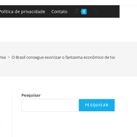
Política de privacidade
Contato
0
mia
>
O Brasil consegue exorcizar o fantasma econômico de toda uma ger
Pesquisar
PESQUISAR