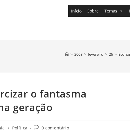
Início
Sobre
Temas
>
2008
>
fevereiro
>
26
>
Econo
rcizar o fantasma
ma geração
ia
/
Política
0 comentário