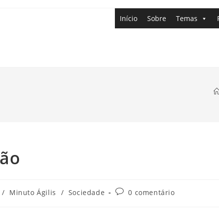
Início
Sobre
Temas
ção
/
Minuto Ágilis
/
Sociedade
0 comentário