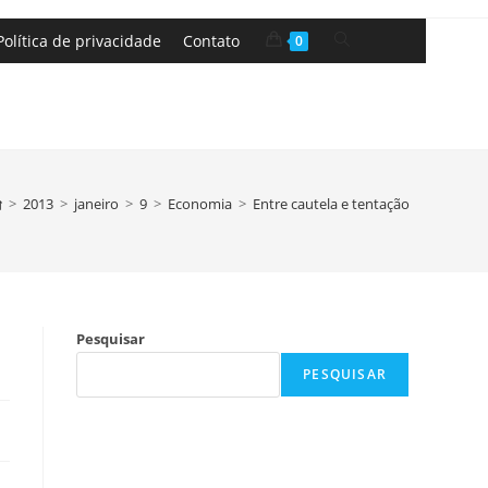
Política de privacidade
Contato
0
>
2013
>
janeiro
>
9
>
Economia
>
Entre cautela e tentação
Pesquisar
PESQUISAR