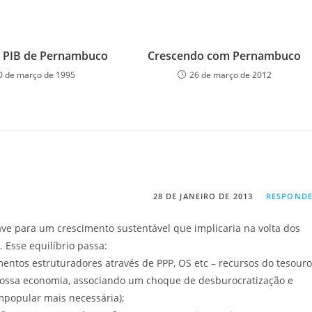
o PIB de Pernambuco
Crescendo com Pernambuco
0 de março de 1995
26 de março de 2012
28 DE JANEIRO DE 2013
RESPOND
ave para um crescimento sustentável que implicaria na volta dos
. Esse equilíbrio passa:
imentos estruturadores através de PPP, OS etc – recursos do tesouro
nossa economia, associando um choque de desburocratização e
opular mais necessária);