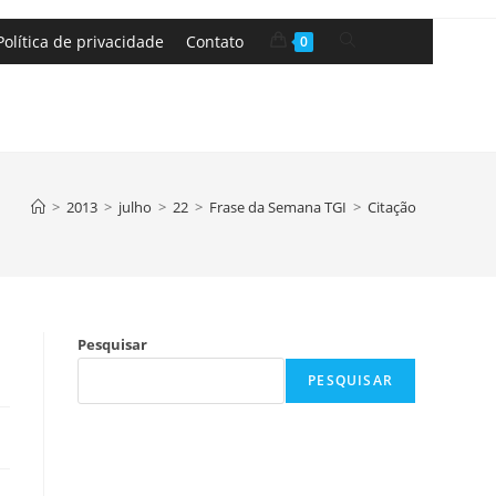
Política de privacidade
Contato
0
>
2013
>
julho
>
22
>
Frase da Semana TGI
>
Citação
Pesquisar
PESQUISAR