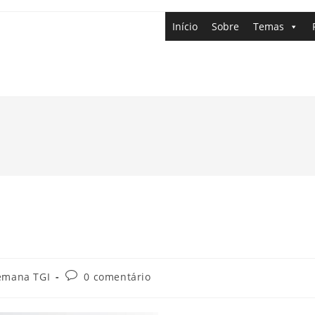
Início
Sobre
Temas
emana TGI
0 comentário