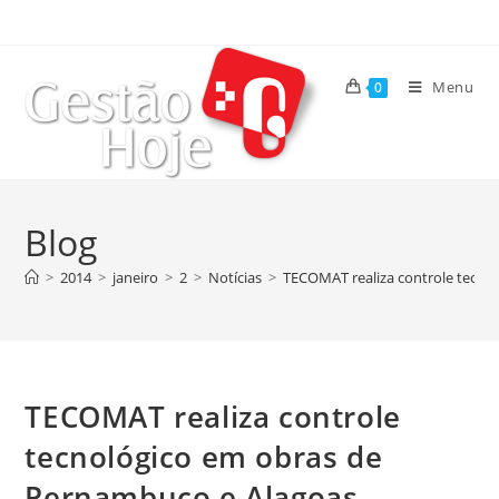
Menu
0
Blog
>
2014
>
janeiro
>
2
>
Notícias
>
TECOMAT realiza controle tecno
TECOMAT realiza controle
tecnológico em obras de
Pernambuco e Alagoas