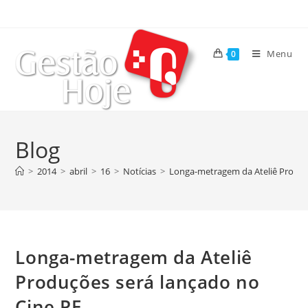
Menu
0
Blog
>
2014
>
abril
>
16
>
Notícias
>
Longa-metragem da Ateliê Produç
Longa-metragem da Ateliê
Produções será lançado no
Cine PE