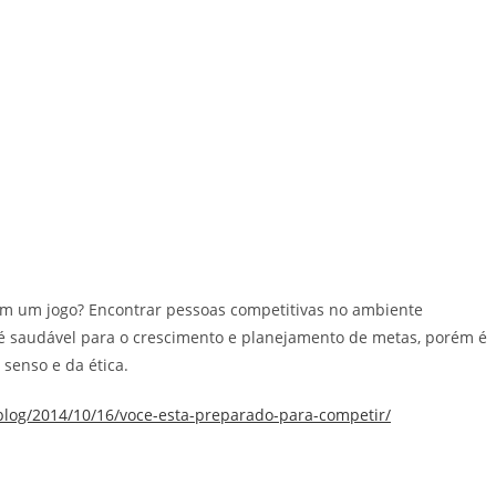
em um jogo? Encontrar pessoas competitivas no ambiente
 é saudável para o crescimento e planejamento de metas, porém é
 senso e da ética.
/blog/2014/10/16/voce-esta-preparado-para-competir/