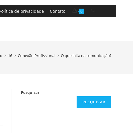
Política de privacidade
Contato
0
ro
>
16
>
Conexão Profissional
>
O que falta na comunicação?
Pesquisar
PESQUISAR