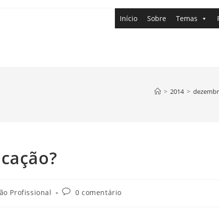
Início
Sobre
Temas
>
2014
>
dezemb
icação?
o Profissional
0 comentário