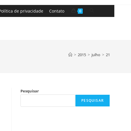
Política de privacidade
Contato
0
>
2015
>
julho
>
21
Pesquisar
PESQUISAR