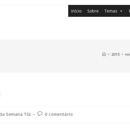
Início
Sobre
Temas
>
2015
>
no
I
 da Semana TGI
0 comentário