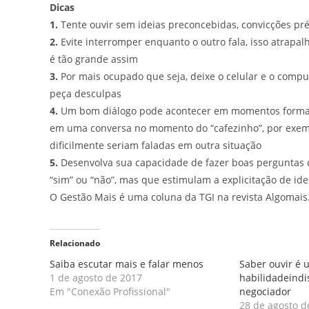
Dicas
1.
Tente ouvir sem ideias preconcebidas, convicções pré
2.
Evite interromper enquanto o outro fala, isso atrapa
é tão grande assim
3.
Por mais ocupado que seja, deixe o celular e o compu
peça desculpas
4.
Um bom diálogo pode acontecer em momentos formai
em uma conversa no momento do “cafezinho”, por exemp
dificilmente seriam faladas em outra situação
5.
Desenvolva sua capacidade de fazer boas perguntas
“sim” ou “não”, mas que estimulam a explicitação de id
O Gestão Mais é uma coluna da TGI na revista Algomais
Relacionado
Saiba escutar mais e falar menos
Saber ouvir é
1 de agosto de 2017
habilidadeind
Em "Conexão Profissional"
negociador
28 de agosto d