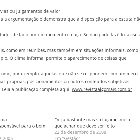
vias ou julgamentos de valor
lha a argumentação e demonstra que a disposição para a escuta nã
tador de lado por um momento e ouça. Se não pode fazê-lo, avise 
s, como em reuniões, mas também em situações informais, como
lo. O clima informal permite o aparecimento de coisas que
 como, por exemplo, aquelas que não se respondem com um mero
eias próprias, posicionamentos ou outros conteúdos subjetivos
. Leia a publicação completa aqui:
www.revistaalgomais.com.br
 uma
Ouça bastante mas só façamesmo o
ispensável para o bom
que achar que deve ser feito
22 de dezembro de 2008
e 2006
Em "Gestão"