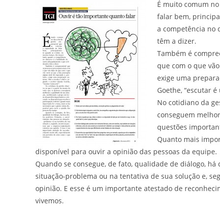
É muito comum no d
falar bem, princip
a competência no d
têm a dizer.
Também é compreen
que com o que vão 
exige uma preparaç
Goethe, “escutar é
No cotidiano da ge
conseguem melhora
questões important
Quanto mais import
disponível para ouvir a opinião das pessoas da equipe.
Quando se consegue, de fato, qualidade de diálogo, há d
situação-problema ou na tentativa de sua solução e, s
opinião. E esse é um importante atestado de reconheci
vivemos.