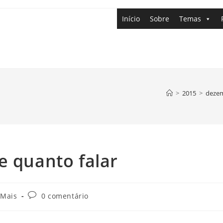
Início
Sobre
Temas
>
2015
>
deze
e quanto falar
 Mais
0 comentário