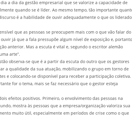
ia a dia da gestão empresarial que se valorize a capacidade de
almente quando se é líder. Ao mesmo tempo, tão importante quant
iscurso é a habilidade de ouvir adequadamente o que os liderado
sível que as pessoas se preocupem mais com o que vão falar do
ouvir já que a fala pressupõe algum nível de exposição e, portanto
ão anterior. Mas a escuta é vital e, segundo o escritor alemão
 uma arte”.
stão observa-se que é a partir da escuta do outro que os gestores
r a qualidade da sua atuação, mobilizando o grupo em torno de
es e colocando-se disponível para receber a participação coletiva.
ante for o tema, mais se faz necessário que o gestor esteja
ois efeitos positivos. Primeiro, o envolvimento das pessoas na
egundo, mostra às pessoas que a empresa/organização valoriza sua
mento muito útil, especialmente em períodos de crise como o que