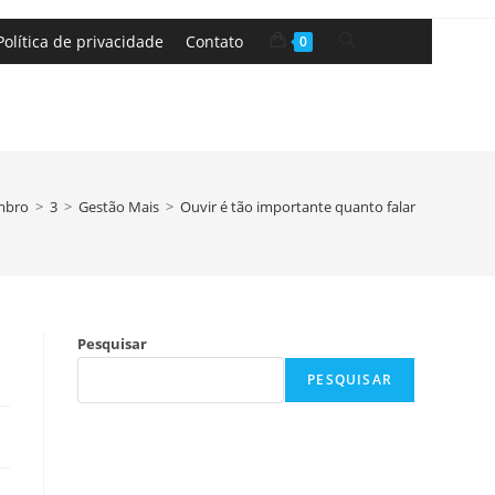
Política de privacidade
Contato
0
mbro
>
3
>
Gestão Mais
>
Ouvir é tão importante quanto falar
Pesquisar
PESQUISAR