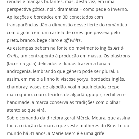
rendas e mangas bufantes, mas, desta vez, em uma
perspectiva gótica, noir, dramática – como pede o inverno.
Aplicações e bordados em 3D conectados com
transparências dão a dimensão desse flerte do romântico
com o gótico em um cartela de cores que passeia pelo
preto, branco, bege claro e
off white
.
As estampas bebem na fonte do movimento inglês
Art &
Crafts
, um contraponto à produção em massa. Os plastrons
(laços na gola) delicados e fluidos trazem à tona a
androgenia, lembrando que gênero pode ser plural. E
assim, em meio a linho it, viscose yoryu, bordados inglês,
chambray, gases de algodão, voal maquinetado, crepe
marroquino, couro, tecidos de algodão, guipir, rechilieu e
handmade, a marca conserva as tradições com o olhar
atento ao que virá.
Sob o comando da diretora geral Mércia Moura, que assina
toda a criação da marca que veste mulheres do Brasil e do
mundo há 31 anos, a Marie Mercié é uma grife