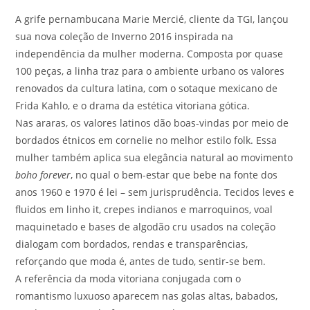
A grife pernambucana Marie Mercié, cliente da TGI, lançou
sua nova coleção de Inverno 2016 inspirada na
independência da mulher moderna. Composta por quase
100 peças, a linha traz para o ambiente urbano os valores
renovados da cultura latina, com o sotaque mexicano de
Frida Kahlo, e o drama da estética vitoriana gótica.
Nas araras, os valores latinos dão boas-vindas por meio de
bordados étnicos em cornelie no melhor estilo folk. Essa
mulher também aplica sua elegância natural ao movimento
boho forever
, no qual o bem-estar que bebe na fonte dos
anos 1960 e 1970 é lei – sem jurisprudência. Tecidos leves e
fluidos em linho it, crepes indianos e marroquinos, voal
maquinetado e bases de algodão cru usados na coleção
dialogam com bordados, rendas e transparências,
reforçando que moda é, antes de tudo, sentir-se bem.
A referência da moda vitoriana conjugada com o
romantismo luxuoso aparecem nas golas altas, babados,