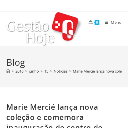
Menu
0
Blog
>
2016
>
junho
>
15
>
Notícias
>
Marie Mercié lança nova coleçã
Marie Mercié lança nova
coleção e comemora
inauguração de centro de