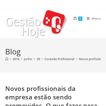
Menu
0
Blog
>
2016
>
junho
>
29
>
Conexão Profissional
>
Novos profissionai
Novos profissionais da
empresa estão sendo
promovidos. O que fazer para