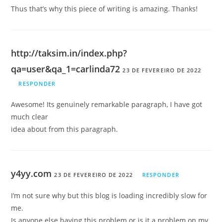
Thus that’s why this piece of writing is amazing. Thanks!
http://taksim.in/index.php?
qa=user&qa_1=carlinda72
23 DE FEVEREIRO DE 2022
RESPONDER
Awesome! Its genuinely remarkable paragraph, I have got
much clear
idea about from this paragraph.
y4yy.com
23 DE FEVEREIRO DE 2022
RESPONDER
I’m not sure why but this blog is loading incredibly slow for
me.
Is anyone else having this problem or is it a problem on my