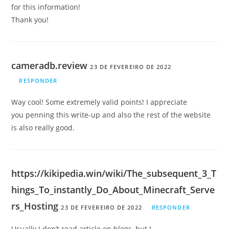
for this information!
Thank you!
cameradb.review
23 DE FEVEREIRO DE 2022
RESPONDER
Way cool! Some extremely valid points! I appreciate
you penning this write-up and also the rest of the website
is also really good.
https://kikipedia.win/wiki/The_subsequent_3_T
hings_To_instantly_Do_About_Minecraft_Serve
rs_Hosting
23 DE FEVEREIRO DE 2022
RESPONDER
Usually I don’t read article on blogs, but I