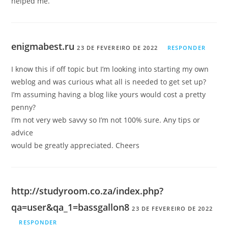
helped me.
enigmabest.ru
23 DE FEVEREIRO DE 2022
RESPONDER
I know this if off topic but I’m looking into starting my own
weblog and was curious what all is needed to get set up?
I’m assuming having a blog like yours would cost a pretty
penny?
I’m not very web savvy so I’m not 100% sure. Any tips or
advice
would be greatly appreciated. Cheers
http://studyroom.co.za/index.php?
qa=user&qa_1=bassgallon8
23 DE FEVEREIRO DE 2022
RESPONDER