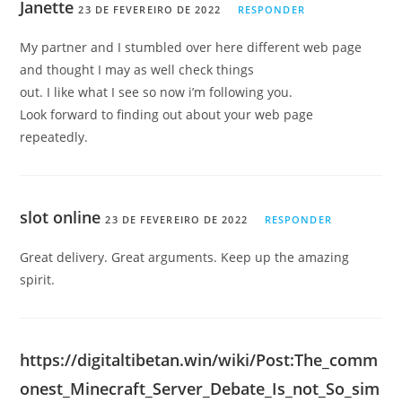
Janette
23 DE FEVEREIRO DE 2022
RESPONDER
My partner and I stumbled over here different web page
and thought I may as well check things
out. I like what I see so now i’m following you.
Look forward to finding out about your web page
repeatedly.
slot online
23 DE FEVEREIRO DE 2022
RESPONDER
Great delivery. Great arguments. Keep up the amazing
spirit.
https://digitaltibetan.win/wiki/Post:The_comm
onest_Minecraft_Server_Debate_Is_not_So_sim