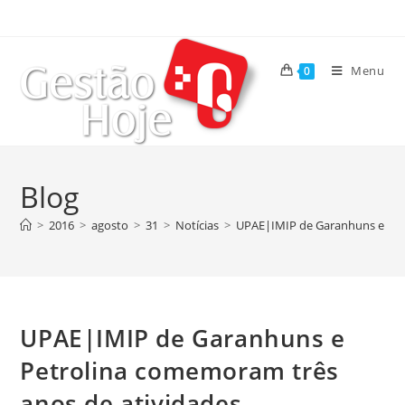
Menu
0
Blog
>
2016
>
agosto
>
31
>
Notícias
>
UPAE|IMIP de Garanhuns e Pet
UPAE|IMIP de Garanhuns e
Petrolina comemoram três
anos de atividades