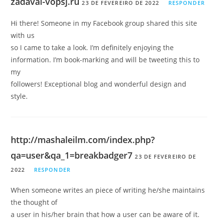
zadavai-vopsj.ru
23 DE FEVEREIRO DE 2022
RESPONDER
Hi there! Someone in my Facebook group shared this site
with us
so I came to take a look. I’m definitely enjoying the
information. I’m book-marking and will be tweeting this to
my
followers! Exceptional blog and wonderful design and
style.
http://mashaleilm.com/index.php?
qa=user&qa_1=breakbadger7
23 DE FEVEREIRO DE
2022
RESPONDER
When someone writes an piece of writing he/she maintains
the thought of
a user in his/her brain that how a user can be aware of it.