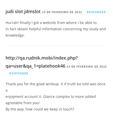
judi slot jdmslot
23 DE FEVEREIRO DE 2022
RESPONDER
Hurrah! Finally I got a website from where I be able to
in fact obtain helpful information concerning my study and
knowledge.
http://qa.rudnik.mobi/index.php?
qa=user&qa_1=platehook46
23 DE FEVEREIRO DE 2022
RESPONDER
Thank you for the good writeup. It if truth be told was once
a
enjoyment account it. Glance complex to more added
agreeable from you!
By the way, how could we keep in touch?