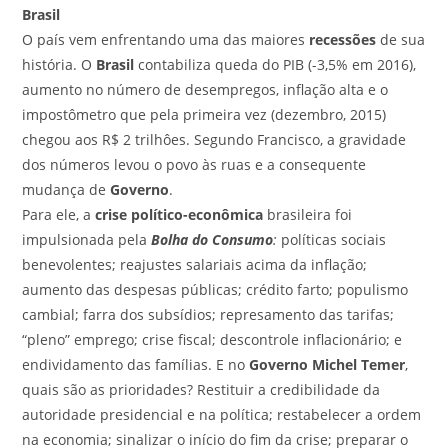
Brasil
O país vem enfrentando uma das maiores
recessões
de sua
história. O
Brasil
contabiliza queda do PIB (-3,5% em 2016),
aumento no número de desempregos, inflação alta e o
impostômetro que pela primeira vez (dezembro, 2015)
chegou aos R$ 2 trilhôes. Segundo Francisco, a gravidade
dos números levou o povo às ruas e a consequente
mudança de
Governo
.
Para ele, a
crise político-econômica
brasileira foi
impulsionada pela
Bolha do Consumo
:
políticas sociais
benevolentes; reajustes salariais acima da inflação;
aumento das despesas públicas; crédito farto; populismo
cambial; farra dos subsídios; represamento das tarifas;
“pleno” emprego; crise fiscal; descontrole inflacionário; e
endividamento das famílias. E no
Governo Michel Temer
,
quais são as prioridades? Restituir a credibilidade da
autoridade presidencial e na política; restabelecer a ordem
na economia; sinalizar o início do fim da crise; preparar o