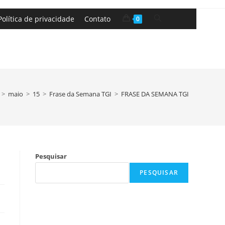
Política de privacidade
Contato
0
>
maio
>
15
>
Frase da Semana TGI
>
FRASE DA SEMANA TGI
Pesquisar
PESQUISAR