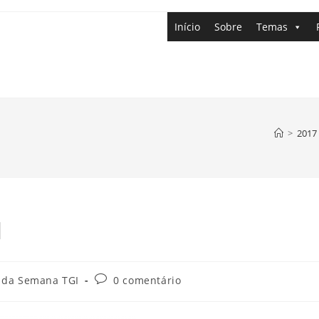
Início
Sobre
Temas
>
2017
I
 da Semana TGI
0 comentário