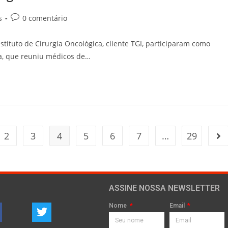
s
0 comentário
stituto de Cirurgia Oncológica, cliente TGI, participaram como
ia, que reuniu médicos de…
2
3
4
5
6
7
…
29
ASSINE NOSSA NEWSLETTER
Nome
Email