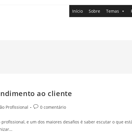
Início
Sobre
Temas
endimento ao cliente
o Profissional
0 comentário
rofissional, e um dos maiores desafios é saber escutar o que est
imizar…