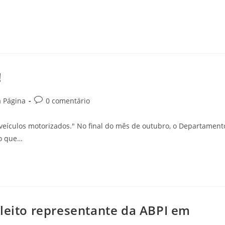
!
a Página
0 comentário
os veículos motorizados." No final do mês de outubro, o Departament
ão que…
eleito representante da ABPI em