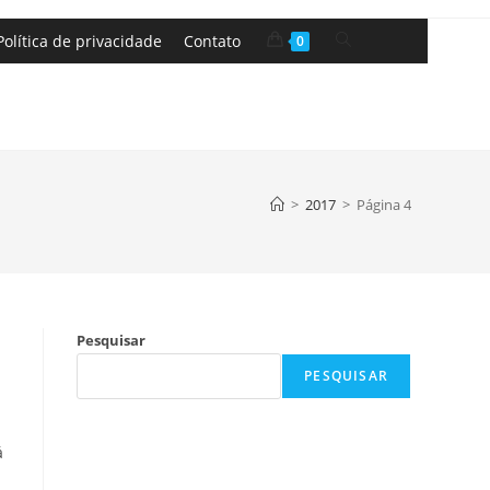
Política de privacidade
Contato
0
>
2017
>
Página 4
Pesquisar
PESQUISAR
á