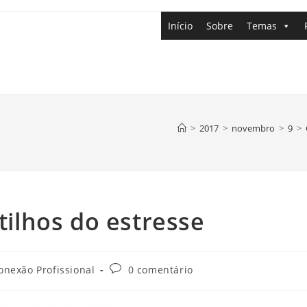
Início
Sobre
Temas
>
2017
>
novembro
>
9
>
atilhos do estresse
onexão Profissional
0 comentário