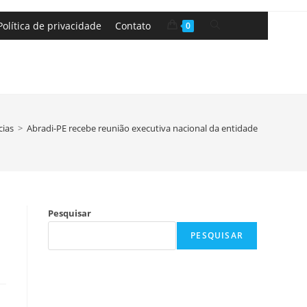
Política de privacidade
Contato
0
cias
>
Abradi-PE recebe reunião executiva nacional da entidade
Pesquisar
PESQUISAR