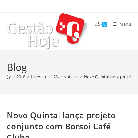
Menu
0
Blog
>
2018
>
fevereiro
>
28
>
Notícias
>
Novo Quintal lança projeto c
Novo Quintal lança projeto
conjunto com Borsoi Café
Clube