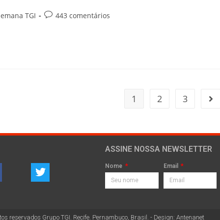
Semana TGI
443 comentários
1
2
3
ASSINE NOSSA NEWSLETTER
Nome
Email
tos reservados Grupo TGI. Recife. Pernambuco, Brasil. - Design: Antenanet