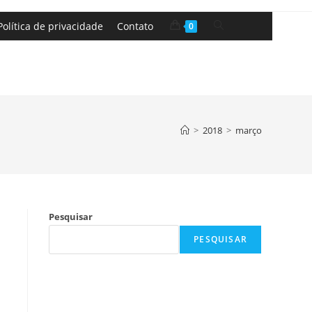
Política de privacidade
Contato
0
>
2018
>
março
Pesquisar
PESQUISAR