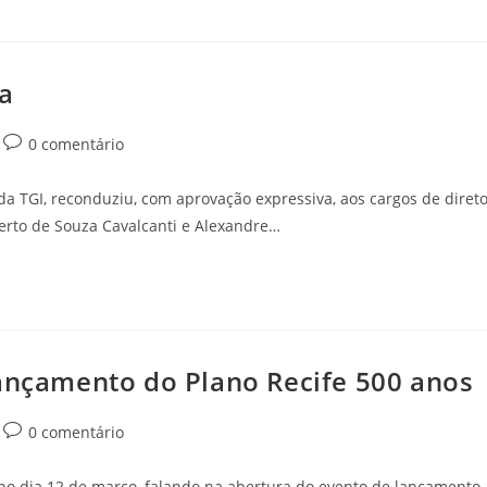
ta
0 comentário
da TGI, reconduziu, com aprovação expressiva, aos cargos de diret
berto de Souza Cavalcanti e Alexandre…
lançamento do Plano Recife 500 anos
0 comentário
, no dia 12 de março, falando na abertura do evento de lançamento