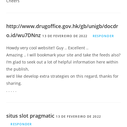
Cheers
http://www.drugoffice.gov.hk/gb/unigb/docdr
o.id/wu7DNnz
13 DE FEVEREIRO DE 2022
RESPONDER
Howdy very cool website!! Guy .. Excellent ..
Amazing .. I will bookmark your site and take the feeds also?
I’m glad to seek out a lot of helpful information here within
the publish,
we’d like develop extra strategies on this regard, thanks for
sharing.
. . . . .
situs slot pragmatic
13 DE FEVEREIRO DE 2022
RESPONDER