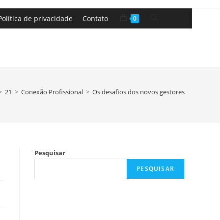
Política de privacidade
Contato
0
>
21
>
Conexão Profissional
>
Os desafios dos novos gestores
Pesquisar
PESQUISAR