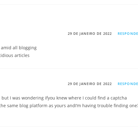
29 DE JANEIRO DE 2022
RESPOND
 amid all blogging
tidious articles
29 DE JANEIRO DE 2022
RESPOND
ic but I was wondering ifyou knew where I could find a captcha
he same blog platform as yours andI’m having trouble finding one