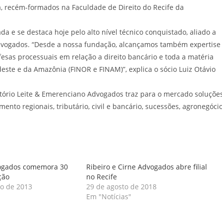
ca, recém-formados na Faculdade de Direito do Recife da
ada e se destaca hoje pelo alto nível técnico conquistado, aliado a
advogados. “Desde a nossa fundação, alcançamos também expertise
fesas processuais em relação a direito bancário e toda a matéria
este e da Amazônia (FINOR e FINAM)”, explica o sócio Luiz Otávio
itório Leite & Emerenciano Advogados traz para o mercado soluçõe
ento regionais, tributário, civil e bancário, sucessões, agronegóci
vogados comemora 30
Ribeiro e Cirne Advogados abre filial
ção
no Recife
o de 2013
29 de agosto de 2018
Em "Notícias"