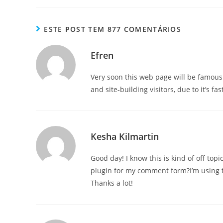
ESTE POST TEM 877 COMENTÁRIOS
Efren
Very soon this web page will be famous
and site-building visitors, due to it’s fas
Kesha Kilmartin
Good day! I know this is kind of off top
plugin for my comment form?I’m using t
Thanks a lot!