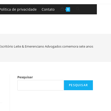
Política de privacidade
Contato
0
Escritório Leite & Emerenciano Advogados comemora sete anos de fundaçã
Pesquisar
PESQUISAR