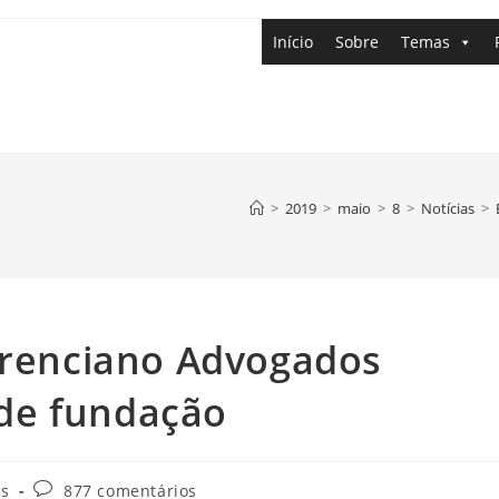
Início
Sobre
Temas
>
2019
>
maio
>
8
>
Notícias
>
merenciano Advogados
de fundação
as
877 comentários