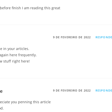
 before finish I am reading this great
9 DE FEVEREIRO DE 2022
RESPOND
e in your articles.
again here frequently.
ew stuff right here!
me
9 DE FEVEREIRO DE 2022
RESPOND
eciate you penning this article
od.