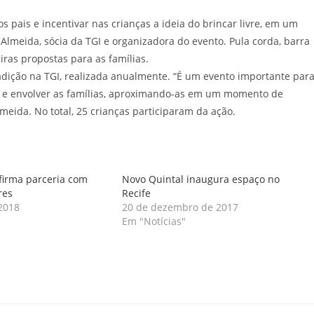
s pais e incentivar nas crianças a ideia do brincar livre, em um
Almeida, sócia da TGI e organizadora do evento. Pula corda, barra
ras propostas para as famílias.
dição na TGI, realizada anualmente. “É um evento importante par
os e envolver as famílias, aproximando-as em um momento de
meida. No total, 25 crianças participaram da ação.
firma parceria com
Novo Quintal inaugura espaço no
res
Recife
 2018
20 de dezembro de 2017
Em "Notícias"