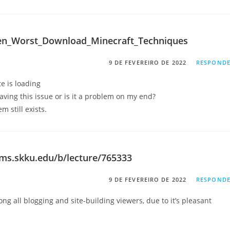
7en_Worst_Download_Minecraft_Techniques
9 DE FEVEREIRO DE 2022
RESPOND
te is loading
aving this issue or is it a problem on my end?
m still exists.
qms.skku.edu/b/lecture/765333
9 DE FEVEREIRO DE 2022
RESPOND
ong all blogging and site-building viewers, due to it’s pleasant