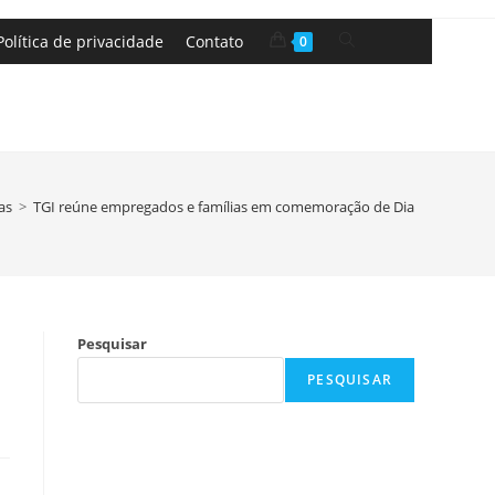
Política de privacidade
Contato
0
as
>
TGI reúne empregados e famílias em comemoração de Dia das Criança
Pesquisar
PESQUISAR