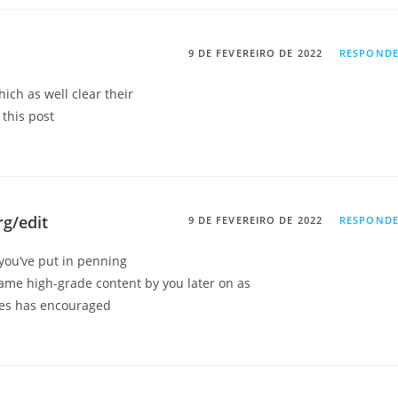
9 DE FEVEREIRO DE 2022
RESPOND
hich as well clear their
 this post
g/edit
9 DE FEVEREIRO DE 2022
RESPOND
s you’ve put in penning
 same high-grade content by you later on as
ities has encouraged