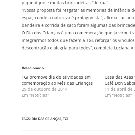
piquenique e muitas brincadeiras “de rua”.
“Nossa proposta foi resgatar as memórias de infância do
espaço onde a natureza é protagonista”, afirma Luciana 
bandeira e corrida de saco foram algumas das brincadei
O Dia das Crianças é uma comemoração que já virou tra
integrarmos todos que fazem a TGI, reforçar os víncul
descontração e alegria para todos”, completa Luciana Al
Relacionado
TGI promove dia de atividades em
Casa das Asas 
comemoração ao Mês das Crianças
Café Don Sabo
29 de outubro de 2014
11 de abril de
Em "Notícias"
Em "Notícias"
TAGS
:
DIA DAS CRIANÇAS
,
TGI