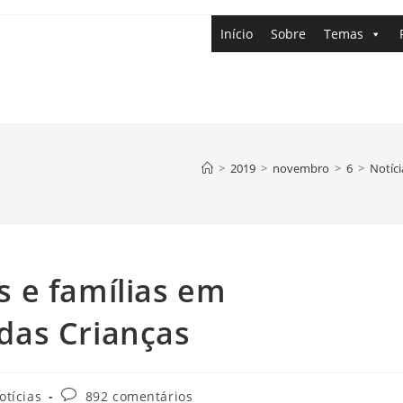
Início
Sobre
Temas
>
2019
>
novembro
>
6
>
Notíci
 e famílias em
das Crianças
otícias
892 comentários