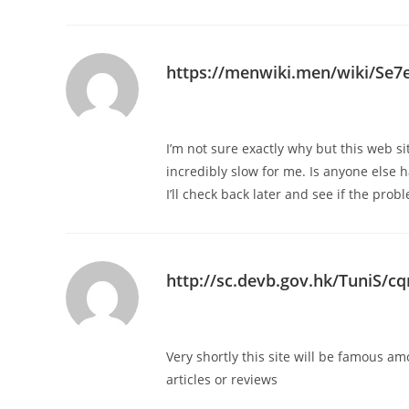
https://menwiki.men/wiki/Se
I’m not sure exactly why but this web si
incredibly slow for me. Is anyone else h
I’ll check back later and see if the proble
http://sc.devb.gov.hk/TuniS/c
Very shortly this site will be famous am
articles or reviews