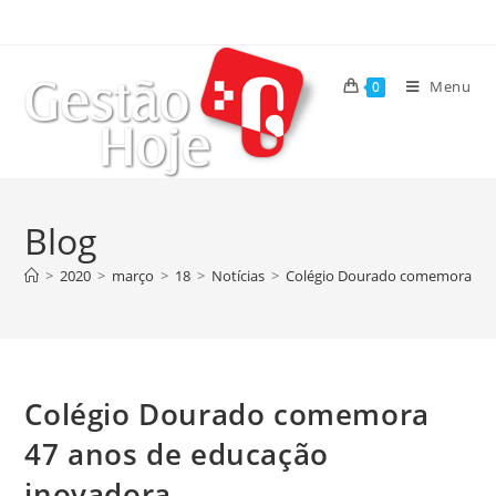
Menu
0
Blog
>
2020
>
março
>
18
>
Notícias
>
Colégio Dourado comemora 47 
Colégio Dourado comemora
47 anos de educação
inovadora