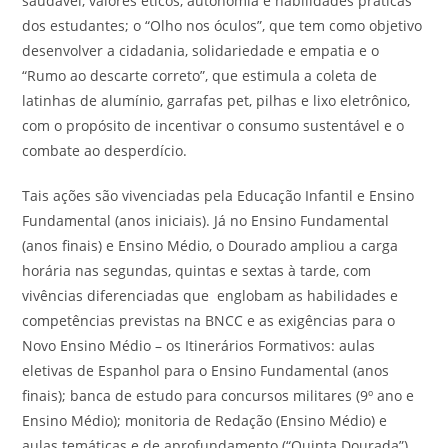
saudável, valores éticos, autonomia e habilidades práticas
dos estudantes; o “Olho nos óculos”, que tem como objetivo
desenvolver a cidadania, solidariedade e empatia e o
“Rumo ao descarte correto”, que estimula a coleta de
latinhas de alumínio, garrafas pet, pilhas e lixo eletrônico,
com o propósito de incentivar o consumo sustentável e o
combate ao desperdício.
Tais ações são vivenciadas pela Educação Infantil e Ensino
Fundamental (anos iniciais). Já no Ensino Fundamental
(anos finais) e Ensino Médio, o Dourado ampliou a carga
horária nas segundas, quintas e sextas à tarde, com
vivências diferenciadas que englobam as habilidades e
competências previstas na BNCC e as exigências para o
Novo Ensino Médio – os Itinerários Formativos: aulas
eletivas de Espanhol para o Ensino Fundamental (anos
finais); banca de estudo para concursos militares (9º ano e
Ensino Médio); monitoria de Redação (Ensino Médio) e
aulas temáticas e de aprofundamento (“Quinta Dourada”)