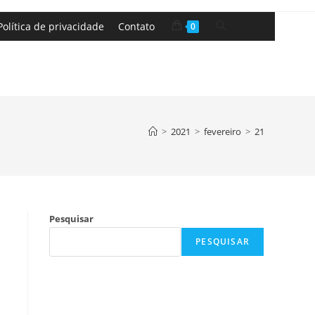
Política de privacidade
Contato
0
>
2021
>
fevereiro
>
21
Pesquisar
PESQUISAR