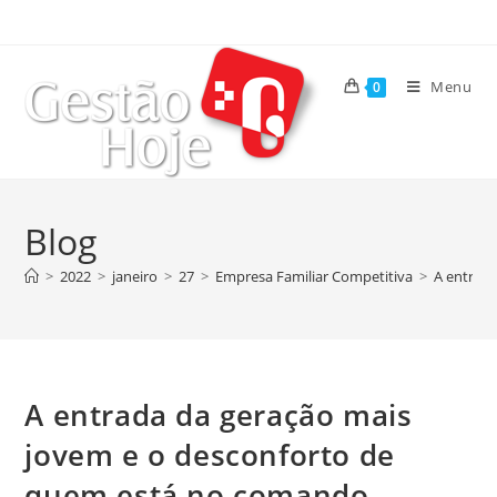
Menu
0
Blog
>
2022
>
janeiro
>
27
>
Empresa Familiar Competitiva
>
A entrad
A entrada da geração mais
jovem e o desconforto de
quem está no comando