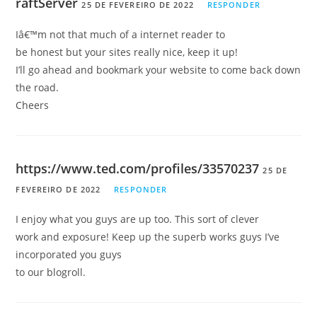
raftServer
25 DE FEVEREIRO DE 2022
RESPONDER
Iâ€™m not that much of a internet reader to
be honest but your sites really nice, keep it up!
I’ll go ahead and bookmark your website to come back down
the road.
Cheers
https://www.ted.com/profiles/33570237
25 DE
FEVEREIRO DE 2022
RESPONDER
I enjoy what you guys are up too. This sort of clever
work and exposure! Keep up the superb works guys I’ve
incorporated you guys
to our blogroll.