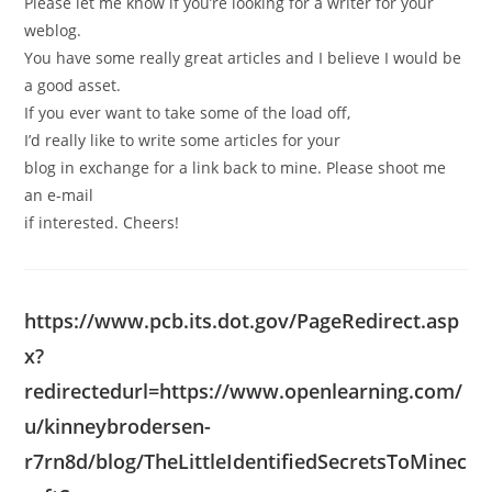
Please let me know if you’re looking for a writer for your
weblog.
You have some really great articles and I believe I would be
a good asset.
If you ever want to take some of the load off,
I’d really like to write some articles for your
blog in exchange for a link back to mine. Please shoot me
an e-mail
if interested. Cheers!
https://www.pcb.its.dot.gov/PageRedirect.asp
x?
redirectedurl=https://www.openlearning.com/
u/kinneybrodersen-
r7rn8d/blog/TheLittleIdentifiedSecretsToMinec