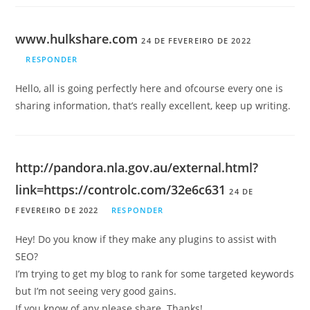
www.hulkshare.com
24 DE FEVEREIRO DE 2022
RESPONDER
Hello, all is going perfectly here and ofcourse every one is
sharing information, that’s really excellent, keep up writing.
http://pandora.nla.gov.au/external.html?
link=https://controlc.com/32e6c631
24 DE
FEVEREIRO DE 2022
RESPONDER
Hey! Do you know if they make any plugins to assist with
SEO?
I’m trying to get my blog to rank for some targeted keywords
but I’m not seeing very good gains.
If you know of any please share. Thanks!