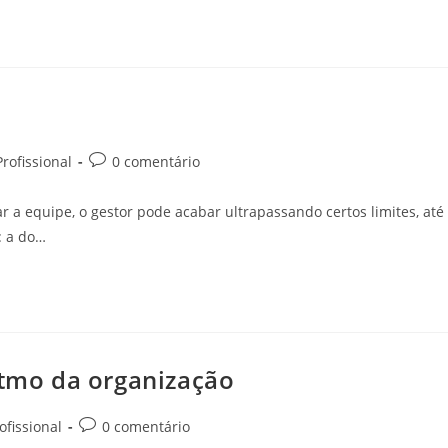
rofissional
0 comentário
ar a equipe, o gestor pode acabar ultrapassando certos limites, até
: a do…
itmo da organização
fissional
0 comentário