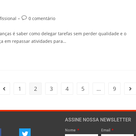
issional
0 comentário
ranças é saber como delegar tarefas sem perder qualidade e o
ça em repassar atividades para…
1
2
3
4
5
…
9
ASSINE NOSSA NEWSLETTER
Nome
Email