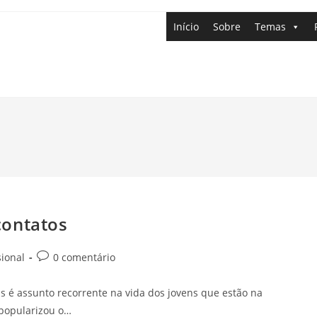
Início
Sobre
Temas
contatos
sional
0 comentário
s é assunto recorrente na vida dos jovens que estão na
 popularizou o…