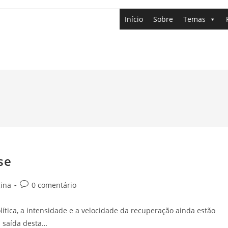
Início
Sobre
Temas
se
gina
0 comentário
tica, a intensidade e a velocidade da recuperação ainda estão
a saída desta…