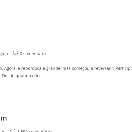
gina
0 comentário
. Agora, a rebordosa é grande, mas começou a reversão". Particip
ia. Desde quando não…
em
tão
1.599 comentários