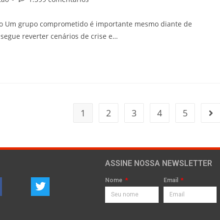
stão Um grupo comprometido é importante mesmo diante de
nsegue reverter cenários de crise e…
1
2
3
4
5
ASSINE NOSSA NEWSLETTER
Nome
Email