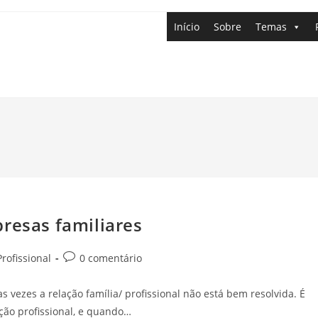
Início
Sobre
Temas
presas familiares
rofissional
0 comentário
vezes a relação família/ profissional não está bem resolvida. É
ção profissional, e quando…