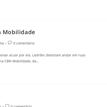
 Mobilidade
ina
0 comentário
eixar acuar por ela. Ladrões detestam andar em ruas
una CBN Mobilidade, da…
s
0 comentário