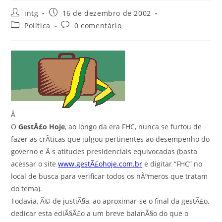
intg
16 de dezembro de 2002
Política
0 comentário
Â
O
GestÃ£o Hoje
, ao longo da era FHC, nunca se furtou de
fazer as crÃ­ticas que julgou pertinentes ao desempenho do
governo e Ã s atitudes presidenciais equivocadas (basta
acessar o site
www.gestÃ£ohoje.com.br
e digitar “FHC” no
local de busca para verificar todos os nÃºmeros que tratam
do tema).
Todavia, Ã© de justiÃ§a, ao aproximar-se o final da gestÃ£o,
dedicar esta ediÃ§Ã£o a um breve balanÃ§o do que o