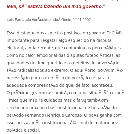
teve, sÃ³ estava fazendo um mau governo.”
Luis Fernando VerÃ­ssimo
, IstoÃ Gente, 11.11.2002
Esse destaque dos aspectos positivos do governo FHC Ã©
importante para resgatar algo esquecido na disputa
eleitoral, ainda recente, que contamina as percepÃ§Ãµes.
Como no calor emocional das disputas futebolÃ­sticas, as
qualidades do time querido e os defeitos do adversÃ¡rio
sÃ£o radicalizados ao extremo. O equilÃ­brio, porÃ©m, Ã©
necessÃ¡rio para o exercÃ­cio democrÃ¡tico e para a
adequada compreensÃ£o do que, de fato, aconteceu.
O prÃ³ximo governo assumirÃ¡ com uma situaÃ§Ã£o econÃ
´mica que inspira cuidados mas o farÃ¡ tambÃ©m
recebendo uma boa base institucional de heranÃ§a do
perÃ­odo Fernando Henrique Cardoso. O paÃ­s ganha com
isso, pois avanÃ§o institucional Ã© sinal de maturidade
polÃ­tica e social.