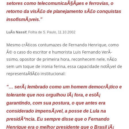
setores como telecomunicaÃ§Ãµes e ferrovias, o
retorno da visÃ£o de planejamento sÃ£o conquistas
insofismÃ¡veis.”
LuÃ­s Nassif
, Folha de S. Paulo, 11.10.2002
Mesmo crÃ­ticos contumazes de Fernando Henrique, como
Ã© o caso do escritor e humorista Luis Fernando VerÃ­
ssimo, opositor de primeira hora, reconhecem nele, nÃ£o
sem um toque de ironia ferina, essa capacidade notÃ¡vel de
representaÃ§Ã£o institucional:
“… serÃ¡ lembrado como um homem democrÃ¡tico e
tolerante que nos orgulhou lÃ¡ fora, e estÃ¡
garantindo, com sua postura, o que antes era
considerado impensÃ¡vel, a posse de Lula na
presidÃªncia. Eu sempre disse que o Fernando
Henrique era o melhor presidente que o Brasil jÃ¡