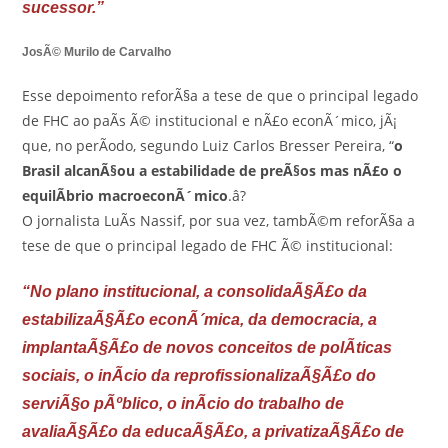
sucessor.”
JosÃ© Murilo de Carvalho
Esse depoimento reforÃ§a a tese de que o principal legado
de FHC ao paÃ­s Ã© institucional e nÃ£o econÃ´mico, jÃ¡
que, no perÃ­odo, segundo Luiz Carlos Bresser Pereira, “
o
Brasil alcanÃ§ou a estabilidade de preÃ§os mas nÃ£o o
equilÃ­brio macroeconÃ´mico
.â?
O jornalista LuÃ­s Nassif, por sua vez, tambÃ©m reforÃ§a a
tese de que o principal legado de FHC Ã© institucional:
“No plano institucional, a consolidaÃ§Ã£o da
estabilizaÃ§Ã£o econÃ´mica, da democracia, a
implantaÃ§Ã£o de novos conceitos de polÃ­ticas
sociais, o inÃ­cio da reprofissionalizaÃ§Ã£o do
serviÃ§o pÃºblico, o inÃ­cio do trabalho de
avaliaÃ§Ã£o da educaÃ§Ã£o, a privatizaÃ§Ã£o de