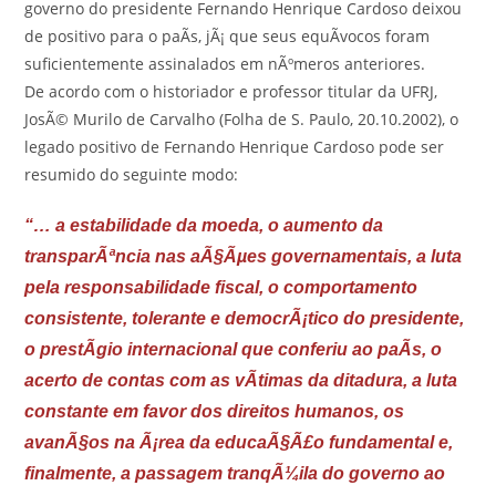
governo do presidente Fernando Henrique Cardoso deixou
de positivo para o paÃ­s, jÃ¡ que seus equÃ­vocos foram
suficientemente assinalados em nÃºmeros anteriores.
De acordo com o historiador e professor titular da UFRJ,
JosÃ© Murilo de Carvalho (Folha de S. Paulo, 20.10.2002), o
legado positivo de Fernando Henrique Cardoso pode ser
resumido do seguinte modo:
“… a estabilidade da moeda, o aumento da
transparÃªncia nas aÃ§Ãµes governamentais, a luta
pela responsabilidade fiscal, o comportamento
consistente, tolerante e democrÃ¡tico do presidente,
o prestÃ­gio internacional que conferiu ao paÃ­s, o
acerto de contas com as vÃ­timas da ditadura, a luta
constante em favor dos direitos humanos, os
avanÃ§os na Ã¡rea da educaÃ§Ã£o fundamental e,
finalmente, a passagem tranqÃ¼ila do governo ao