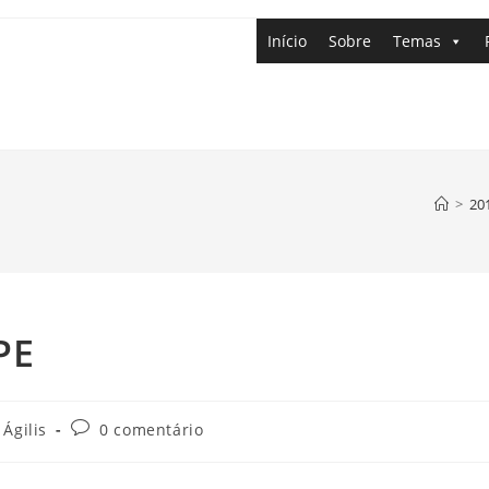
Início
Sobre
Temas
>
20
PE
Ágilis
0 comentário