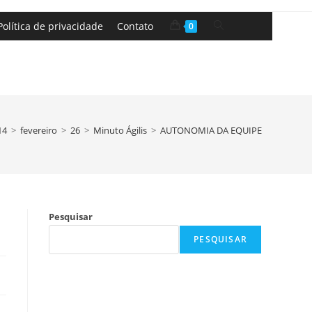
Política de privacidade
Contato
0
14
>
fevereiro
>
26
>
Minuto Ágilis
>
AUTONOMIA DA EQUIPE
Pesquisar
PESQUISAR