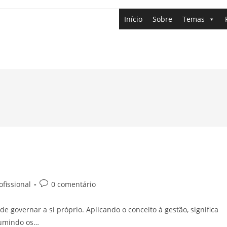
Início
Sobre
Temas
fissional
0 comentário
e governar a si próprio. Aplicando o conceito à gestão, significa
sumindo os…