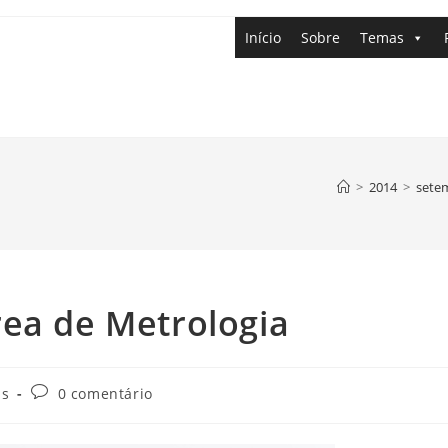
Início
Sobre
Temas
>
2014
>
sete
rea de Metrologia
as
0 comentário