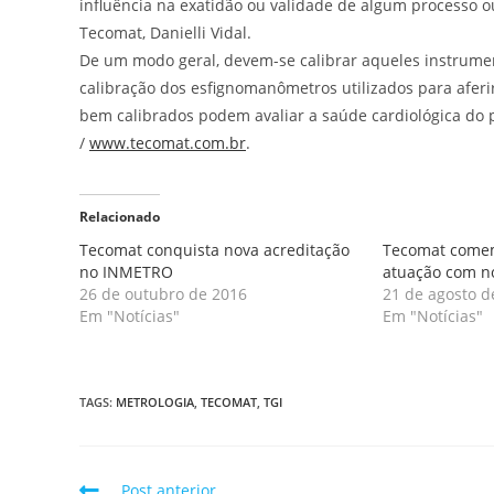
influência na exatidão ou validade de algum processo o
Tecomat, Danielli Vidal.
De um modo geral, devem-se calibrar aqueles instrume
calibração dos esfignomanômetros utilizados para aferir
bem calibrados podem avaliar a saúde cardiológica do 
/
www.tecomat.com.br
.
Relacionado
Tecomat conquista nova acreditação
Tecomat comem
no INMETRO
atuação com no
26 de outubro de 2016
21 de agosto d
Em "Notícias"
Em "Notícias"
TAGS
:
METROLOGIA
,
TECOMAT
,
TGI
Post anterior